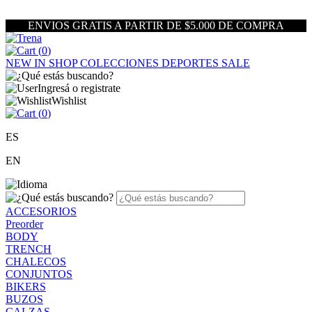
ENVIOS GRATIS A PARTIR DE $5.000 DE COMPRA
(
0
)
NEW IN
SHOP
COLECCIONES
DEPORTES
SALE
Ingresá o registrate
Wishlist
(
0
)
ES
EN
ACCESORIOS
Preorder
BODY
TRENCH
CHALECOS
CONJUNTOS
BIKERS
BUZOS
CALZAS