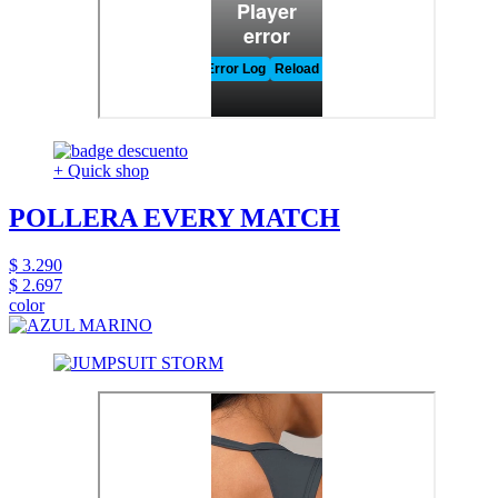
+ Quick shop
POLLERA EVERY MATCH
$ 3.290
$ 2.697
color