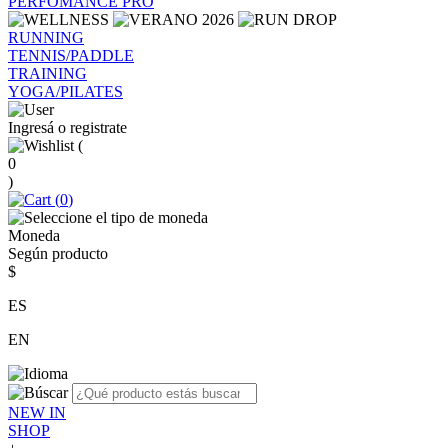
PERFOMANCE PRO
RUNNING
TENNIS/PADDLE
TRAINING
YOGA/PILATES
Ingresá o registrate
(
0
)
(
0
)
Moneda
Según producto
$
ES
EN
NEW IN
SHOP