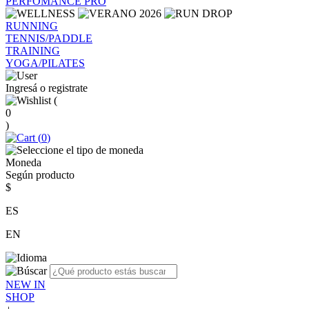
PERFOMANCE PRO
RUNNING
TENNIS/PADDLE
TRAINING
YOGA/PILATES
Ingresá o registrate
(
0
)
(
0
)
Moneda
Según producto
$
ES
EN
NEW IN
SHOP