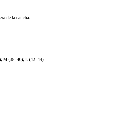
era de la cancha.
); M (38–40); L (42–44)