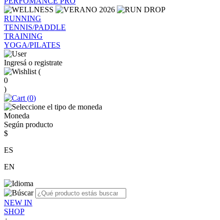
PERFOMANCE PRO
RUNNING
TENNIS/PADDLE
TRAINING
YOGA/PILATES
Ingresá o registrate
(
0
)
(
0
)
Moneda
Según producto
$
ES
EN
NEW IN
SHOP