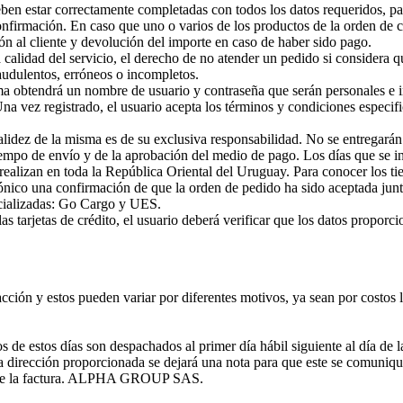
 estar correctamente completadas con todos los datos requeridos, para l
onfirmación. En caso que uno o varios de los productos de la orden de 
l cliente y devolución del importe en caso de haber sido pago.
dad del servicio, el derecho de no atender un pedido si considera qu
raudulentos, erróneos o incompletos.
orma obtendrá un nombre de usuario y contraseña que serán personales e i
a vez registrado, el usuario acepta los términos y condiciones especifi
validez de la misma es de su exclusiva responsabilidad. No se entregarán 
iempo de envío y de la aprobación del medio de pago. Los días que se i
 realizan en toda la República Oriental del Uruguay. Para conocer los t
ctrónico una confirmación de que la orden de pedido ha sido aceptada ju
ecializadas: Go Cargo y UES.
 tarjetas de crédito, el usuario deberá verificar que los datos proporci
cción y estos pueden variar por diferentes motivos, ya sean por costos 
 de estos días son despachados al primer día hábil siguiente al día de 
la dirección proporcionada se dejará una nota para que este se comuni
o de la factura. ALPHA GROUP SAS.