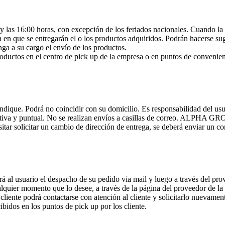
 las 16:00 horas, con excepción de los feriados nacionales. Cuando la f
 día en que se entregarán el o los productos adquiridos. Podrán hacerse 
nga a su cargo el envío de los productos.
roductos en el centro de pick up de la empresa o en puntos de convenienc
 indique. Podrá no coincidir con su domicilio. Es responsabilidad del u
ctiva y puntual. No se realizan envíos a casillas de correo. ALPHA GRO
esitar solicitar un cambio de dirección de entrega, se deberá enviar un
uario el despacho de su pedido via mail y luego a través del proveedo
alquier momento que lo desee, a través de la página del proveedor de la 
cliente podrá contactarse con atención al cliente y solicitarlo nuevamen
bidos en los puntos de pick up por los cliente.