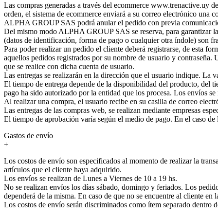
Las compras generadas a través del ecommerce www.trenactive.uy deben
orden, el sistema de ecommerce enviará a su correo electrónico una c
ALPHA GROUP SAS podrá anular el pedido con previa comunicación a
Del mismo modo ALPHA GROUP SAS se reserva, para garantizar la cali
(datos de identificación, forma de pago o cualquier otra índole) son f
Para poder realizar un pedido el cliente deberá registrarse, de esta f
aquellos pedidos registrados por su nombre de usuario y contraseña. Un
que se realice con dicha cuenta de usuario.
Las entregas se realizarán en la dirección que el usuario indique. La 
El tiempo de entrega depende de la disponibilidad del producto, del t
pago ha sido autorizado por la entidad que los procesa. Los envíos se
Al realizar una compra, el usuario recibe en su casilla de correo ele
Las entregas de las compras web, se realizan mediante empresas esp
El tiempo de aprobación varía según el medio de pago. En el caso de las
Gastos de envío
+
Los costos de envío son especificados al momento de realizar la transa
artículos que el cliente haya adquirido.
Los envíos se realizan de Lunes a Viernes de 10 a 19 hs.
No se realizan envíos los días sábado, domingo y feriados. Los pedidos
dependerá de la misma. En caso de que no se encuentre al cliente en 
Los costos de envío serán discriminados como ítem separado dentr