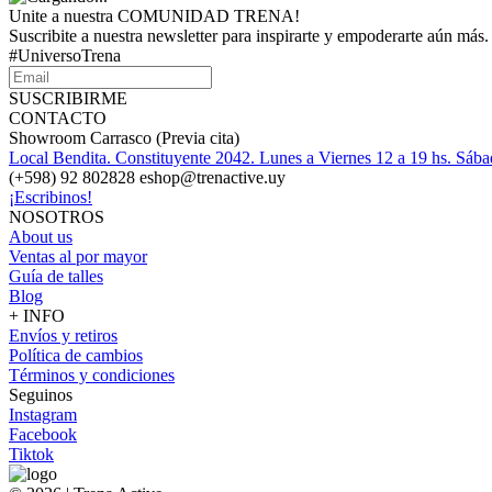
Unite a nuestra COMUNIDAD TRENA!
Suscribite a nuestra newsletter para inspirarte y empoderarte aún más.
#UniversoTrena
SUSCRIBIRME
CONTACTO
Showroom Carrasco (Previa cita)
Local Bendita. Constituyente 2042. Lunes a Viernes 12 a 19 hs. Sába
(+598) 92 802828 eshop@trenactive.uy
¡Escribinos!
NOSOTROS
About us
Ventas al por mayor
Guía de talles
Blog
+ INFO
Envíos y retiros
Política de cambios
Términos y condiciones
Seguinos
Instagram
Facebook
Tiktok