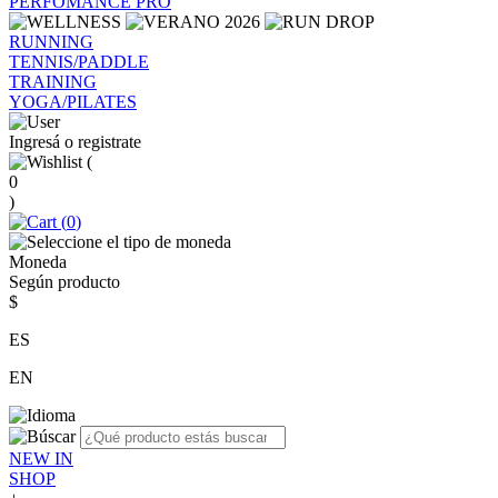
PERFOMANCE PRO
RUNNING
TENNIS/PADDLE
TRAINING
YOGA/PILATES
Ingresá o registrate
(
0
)
(
0
)
Moneda
Según producto
$
ES
EN
NEW IN
SHOP