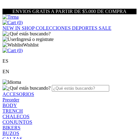
ENVIOS GRATIS A PARTIR DE $5.000 DE COMPRA
(
0
)
NEW IN
SHOP
COLECCIONES
DEPORTES
SALE
Ingresá o registrate
Wishlist
(
0
)
ES
EN
ACCESORIOS
Preorder
BODY
TRENCH
CHALECOS
CONJUNTOS
BIKERS
BUZOS
CALZAS