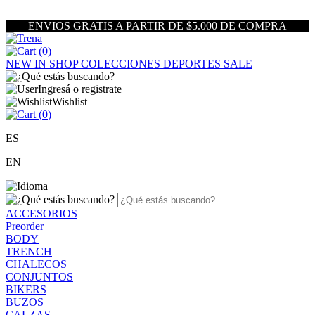
ENVIOS GRATIS A PARTIR DE $5.000 DE COMPRA
(
0
)
NEW IN
SHOP
COLECCIONES
DEPORTES
SALE
Ingresá o registrate
Wishlist
(
0
)
ES
EN
ACCESORIOS
Preorder
BODY
TRENCH
CHALECOS
CONJUNTOS
BIKERS
BUZOS
CALZAS