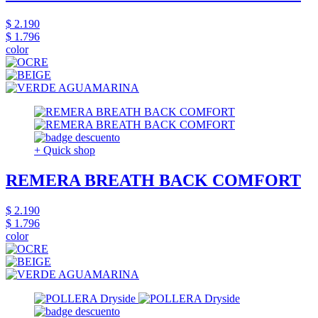
$ 2.190
$ 1.796
color
+ Quick shop
REMERA BREATH BACK COMFORT
$ 2.190
$ 1.796
color