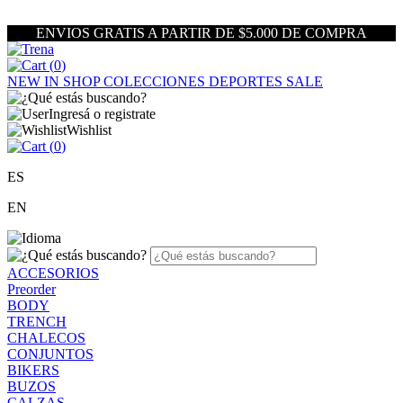
ENVIOS GRATIS A PARTIR DE $5.000 DE COMPRA
(
0
)
NEW IN
SHOP
COLECCIONES
DEPORTES
SALE
Ingresá o registrate
Wishlist
(
0
)
ES
EN
ACCESORIOS
Preorder
BODY
TRENCH
CHALECOS
CONJUNTOS
BIKERS
BUZOS
CALZAS