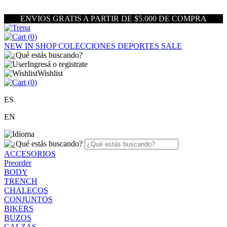
ENVIOS GRATIS A PARTIR DE $5.000 DE COMPRA
(
0
)
NEW IN
SHOP
COLECCIONES
DEPORTES
SALE
Ingresá o registrate
Wishlist
(
0
)
ES
EN
ACCESORIOS
Preorder
BODY
TRENCH
CHALECOS
CONJUNTOS
BIKERS
BUZOS
CALZAS