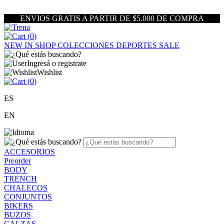
ENVIOS GRATIS A PARTIR DE $5.000 DE COMPRA
(
0
)
NEW IN
SHOP
COLECCIONES
DEPORTES
SALE
Ingresá o registrate
Wishlist
(
0
)
ES
EN
ACCESORIOS
Preorder
BODY
TRENCH
CHALECOS
CONJUNTOS
BIKERS
BUZOS
CALZAS