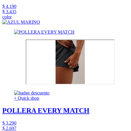
$ 4.190
$ 3.435
color
+ Quick shop
POLLERA EVERY MATCH
$ 3.290
$ 2.697