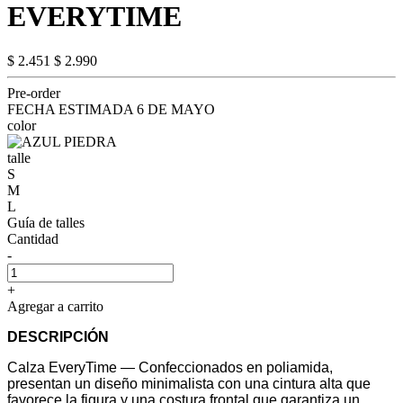
EVERYTIME
$ 2.451
$ 2.990
Pre-order
FECHA ESTIMADA 6 DE MAYO
color
talle
S
M
L
Guía de talles
Cantidad
-
+
Agregar a carrito
DESCRIPCIÓN
Calza EveryTime — Confeccionados en poliamida,
presentan un diseño minimalista con una cintura alta que
favorece la figura y una costura frontal que garantiza un