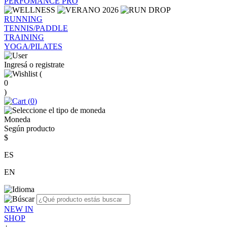
PERFOMANCE PRO
RUNNING
TENNIS/PADDLE
TRAINING
YOGA/PILATES
Ingresá o registrate
(
0
)
(
0
)
Moneda
Según producto
$
ES
EN
NEW IN
SHOP