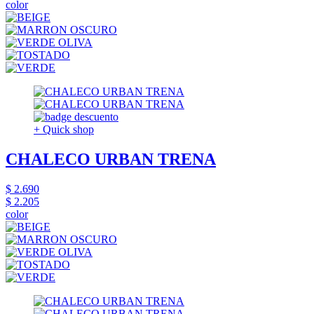
color
+ Quick shop
CHALECO URBAN TRENA
$ 2.690
$ 2.205
color