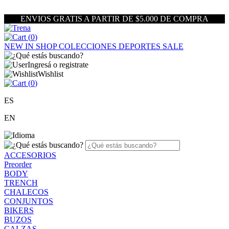
ENVIOS GRATIS A PARTIR DE $5.000 DE COMPRA
(
0
)
NEW IN
SHOP
COLECCIONES
DEPORTES
SALE
Ingresá o registrate
Wishlist
(
0
)
ES
EN
ACCESORIOS
Preorder
BODY
TRENCH
CHALECOS
CONJUNTOS
BIKERS
BUZOS
CALZAS