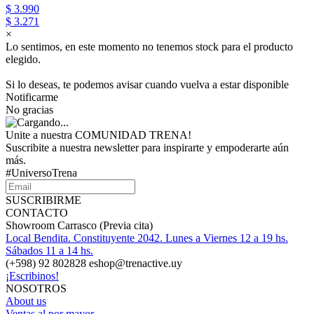
$ 3.990
$ 3.271
×
Lo sentimos, en este momento no tenemos stock para el producto
elegido.
Si lo deseas, te podemos avisar cuando vuelva a estar disponible
Notificarme
No gracias
Unite a nuestra COMUNIDAD TRENA!
Suscribite a nuestra newsletter para inspirarte y empoderarte aún
más.
#UniversoTrena
SUSCRIBIRME
CONTACTO
Showroom Carrasco (Previa cita)
Local Bendita. Constituyente 2042. Lunes a Viernes 12 a 19 hs.
Sábados 11 a 14 hs.
(+598) 92 802828 eshop@trenactive.uy
¡Escribinos!
NOSOTROS
About us
Ventas al por mayor