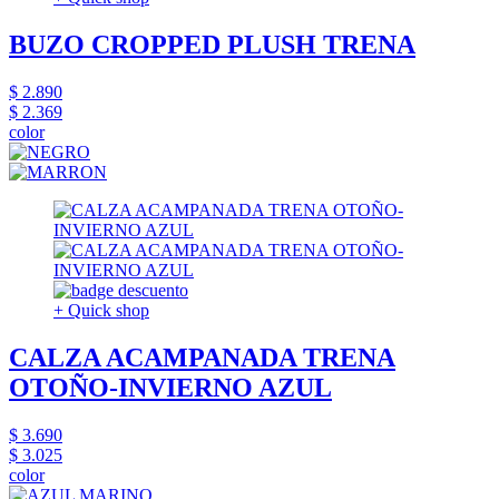
BUZO CROPPED PLUSH TRENA
$ 2.890
$ 2.369
color
+ Quick shop
CALZA ACAMPANADA TRENA
OTOÑO-INVIERNO AZUL
$ 3.690
$ 3.025
color