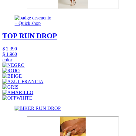
+ Quick shop
TOP RUN DROP
$ 2.390
$ 1.960
color