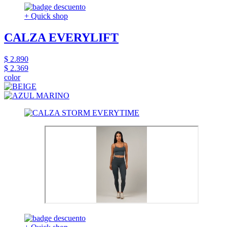
+ Quick shop
CALZA EVERYLIFT
$ 2.890
$ 2.369
color