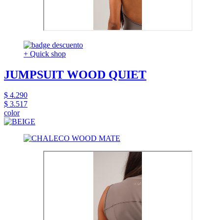
+ Quick shop
JUMPSUIT WOOD QUIET
$ 4.290
$ 3.517
color