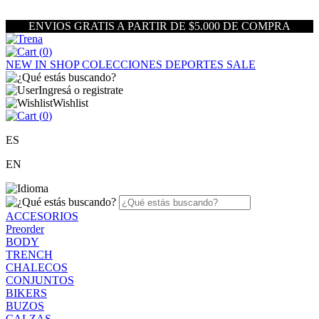
ENVIOS GRATIS A PARTIR DE $5.000 DE COMPRA
(
0
)
NEW IN
SHOP
COLECCIONES
DEPORTES
SALE
Ingresá o registrate
Wishlist
(
0
)
ES
EN
ACCESORIOS
Preorder
BODY
TRENCH
CHALECOS
CONJUNTOS
BIKERS
BUZOS
CALZAS