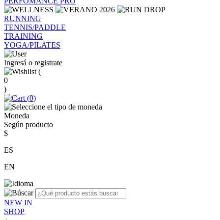
PERFOMANCE PRO
RUNNING
TENNIS/PADDLE
TRAINING
YOGA/PILATES
Ingresá o registrate
(
0
)
(
0
)
Moneda
Según producto
$
ES
EN
NEW IN
SHOP