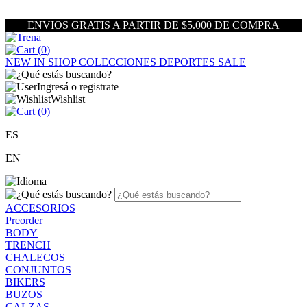
ENVIOS GRATIS A PARTIR DE $5.000 DE COMPRA
(
0
)
NEW IN
SHOP
COLECCIONES
DEPORTES
SALE
Ingresá o registrate
Wishlist
(
0
)
ES
EN
ACCESORIOS
Preorder
BODY
TRENCH
CHALECOS
CONJUNTOS
BIKERS
BUZOS
CALZAS