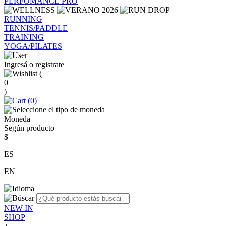
PERFOMANCE PRO
RUNNING
TENNIS/PADDLE
TRAINING
YOGA/PILATES
Ingresá o registrate
(
0
)
(
0
)
Moneda
Según producto
$
ES
EN
NEW IN
SHOP