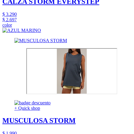
CALZA STORM EVERYSTEP
$ 3.290
$ 2.697
color
+ Quick shop
MUSCULOSA STORM
$ 1.990