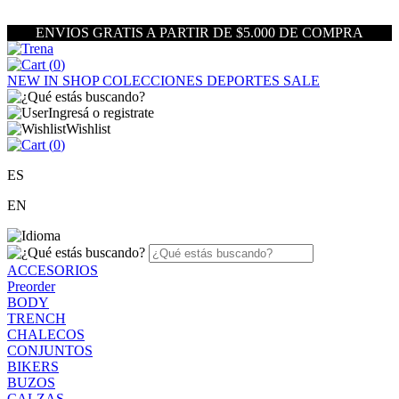
ENVIOS GRATIS A PARTIR DE $5.000 DE COMPRA
(
0
)
NEW IN
SHOP
COLECCIONES
DEPORTES
SALE
Ingresá o registrate
Wishlist
(
0
)
ES
EN
ACCESORIOS
Preorder
BODY
TRENCH
CHALECOS
CONJUNTOS
BIKERS
BUZOS
CALZAS