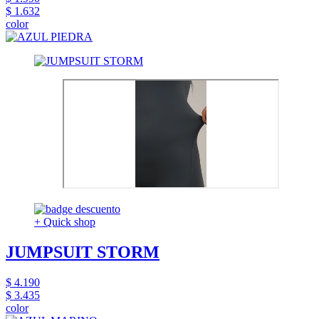
$ 1.632
color
+ Quick shop
JUMPSUIT STORM
$ 4.190
$ 3.435
color