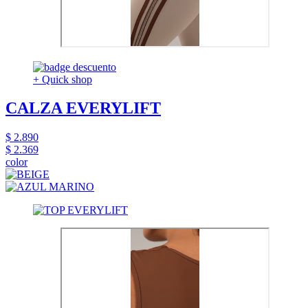
+ Quick shop
CALZA EVERYLIFT
$ 2.890
$ 2.369
color