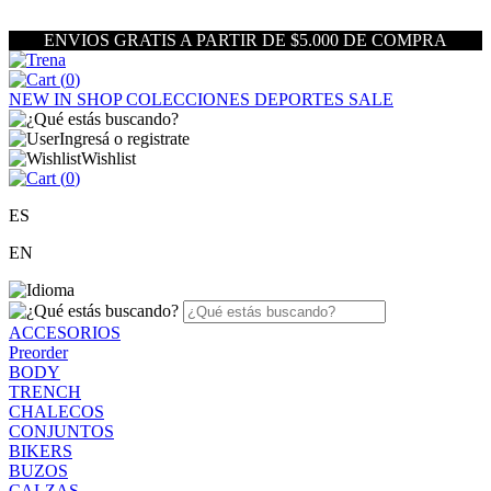
ENVIOS GRATIS A PARTIR DE $5.000 DE COMPRA
(
0
)
NEW IN
SHOP
COLECCIONES
DEPORTES
SALE
Ingresá o registrate
Wishlist
(
0
)
ES
EN
ACCESORIOS
Preorder
BODY
TRENCH
CHALECOS
CONJUNTOS
BIKERS
BUZOS
CALZAS