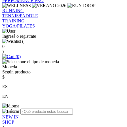
PERFOMANCE PRO
RUNNING
TENNIS/PADDLE
TRAINING
YOGA/PILATES
Ingresá o registrate
(
0
)
(
0
)
Moneda
Según producto
$
ES
EN
NEW IN
SHOP