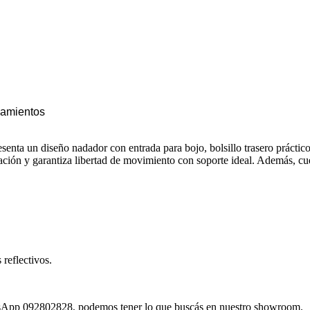
enamientos
ta un diseño nadador con entrada para bojo, bolsillo trasero práctico y
tilación y garantiza libertad de movimiento con soporte ideal. Además, c
 reflectivos.
atsApp 092802828, podemos tener lo que buscás en nuestro showroom.