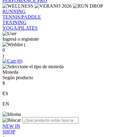
PERFOMANCE PRO
RUNNING
TENNIS/PADDLE
TRAINING
YOGA/PILATES
Ingresá o registrate
(
0
)
(
0
)
Moneda
Según producto
$
ES
EN
NEW IN
SHOP