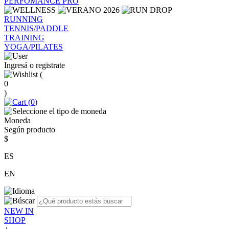
PERFOMANCE PRO
RUNNING
TENNIS/PADDLE
TRAINING
YOGA/PILATES
Ingresá o registrate
(
0
)
(
0
)
Moneda
Según producto
$
ES
EN
NEW IN
SHOP