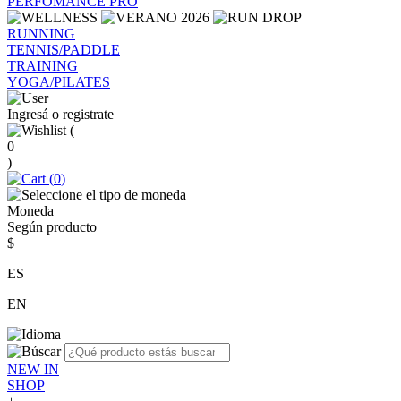
PERFOMANCE PRO
RUNNING
TENNIS/PADDLE
TRAINING
YOGA/PILATES
Ingresá o registrate
(
0
)
(
0
)
Moneda
Según producto
$
ES
EN
NEW IN
SHOP