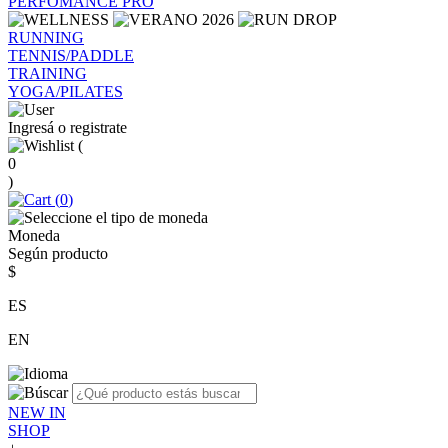
PERFOMANCE PRO
RUNNING
TENNIS/PADDLE
TRAINING
YOGA/PILATES
Ingresá o registrate
(
0
)
(
0
)
Moneda
Según producto
$
ES
EN
NEW IN
SHOP