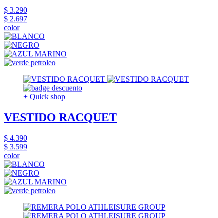
$ 3.290
$ 2.697
color
+ Quick shop
VESTIDO RACQUET
$ 4.390
$ 3.599
color