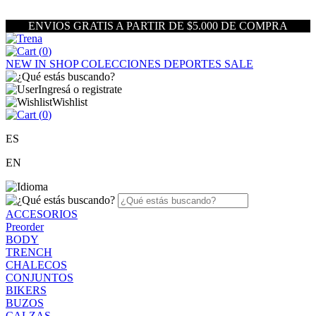
ENVIOS GRATIS A PARTIR DE $5.000 DE COMPRA
(
0
)
NEW IN
SHOP
COLECCIONES
DEPORTES
SALE
Ingresá o registrate
Wishlist
(
0
)
ES
EN
ACCESORIOS
Preorder
BODY
TRENCH
CHALECOS
CONJUNTOS
BIKERS
BUZOS
CALZAS