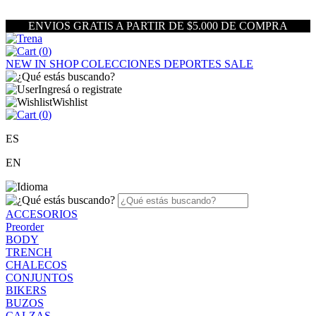
ENVIOS GRATIS A PARTIR DE $5.000 DE COMPRA
(
0
)
NEW IN
SHOP
COLECCIONES
DEPORTES
SALE
Ingresá o registrate
Wishlist
(
0
)
ES
EN
ACCESORIOS
Preorder
BODY
TRENCH
CHALECOS
CONJUNTOS
BIKERS
BUZOS
CALZAS