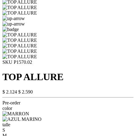
SKU P1570.02
TOP ALLURE
$ 2.124
$ 2.590
Pre-order
color
talle
S
M