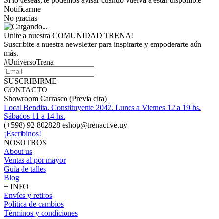
Si lo deseas, te podemos avisar cuando vuelva a estar disponible
Notificarme
No gracias
Unite a nuestra COMUNIDAD TRENA!
Suscribite a nuestra newsletter para inspirarte y empoderarte aún
más.
#UniversoTrena
SUSCRIBIRME
CONTACTO
Showroom Carrasco (Previa cita)
Local Bendita. Constituyente 2042. Lunes a Viernes 12 a 19 hs.
Sábados 11 a 14 hs.
(+598) 92 802828 eshop@trenactive.uy
¡Escribinos!
NOSOTROS
About us
Ventas al por mayor
Guía de talles
Blog
+ INFO
Envíos y retiros
Política de cambios
Términos y condiciones