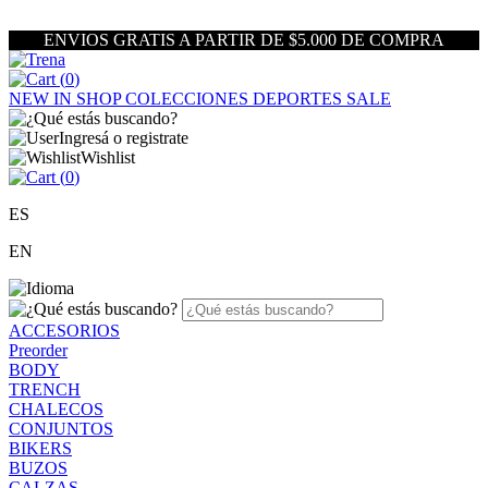
ENVIOS GRATIS A PARTIR DE $5.000 DE COMPRA
(
0
)
NEW IN
SHOP
COLECCIONES
DEPORTES
SALE
Ingresá o registrate
Wishlist
(
0
)
ES
EN
ACCESORIOS
Preorder
BODY
TRENCH
CHALECOS
CONJUNTOS
BIKERS
BUZOS
CALZAS