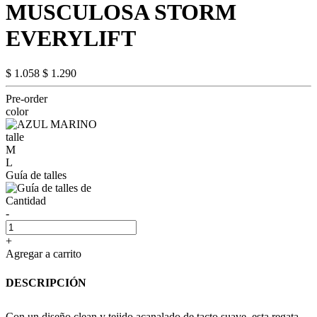
MUSCULOSA STORM
EVERYLIFT
$ 1.058
$ 1.290
Pre-order
color
talle
M
L
Guía de talles
Cantidad
-
+
Agregar a carrito
DESCRIPCIÓN
Con un diseño clean y tejido acanalado de tacto suave, esta regata