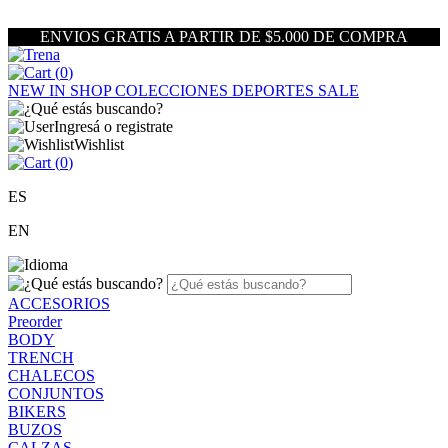
ENVIOS GRATIS A PARTIR DE $5.000 DE COMPRA
(
0
)
NEW IN
SHOP
COLECCIONES
DEPORTES
SALE
Ingresá o registrate
Wishlist
(
0
)
ES
EN
ACCESORIOS
Preorder
BODY
TRENCH
CHALECOS
CONJUNTOS
BIKERS
BUZOS
CALZAS