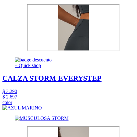
+ Quick shop
CALZA STORM EVERYSTEP
$ 3.290
$ 2.697
color