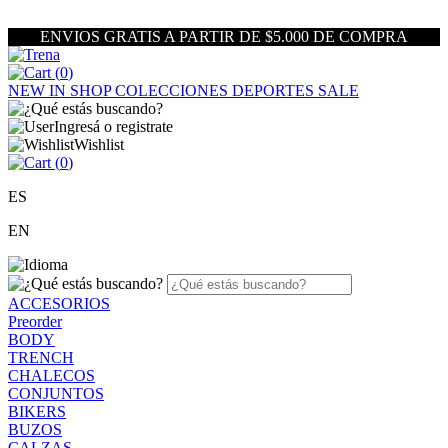
ENVIOS GRATIS A PARTIR DE $5.000 DE COMPRA
(
0
)
NEW IN
SHOP
COLECCIONES
DEPORTES
SALE
Ingresá o registrate
Wishlist
(
0
)
ES
EN
ACCESORIOS
Preorder
BODY
TRENCH
CHALECOS
CONJUNTOS
BIKERS
BUZOS
CALZAS