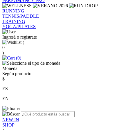
PERFOMANCE PRO
RUNNING
TENNIS/PADDLE
TRAINING
YOGA/PILATES
Ingresá o registrate
(
0
)
(
0
)
Moneda
Según producto
$
ES
EN
NEW IN
SHOP