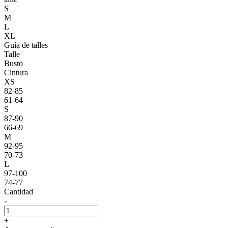
S
M
L
XL
Guía de talles
Talle
Busto
Cintura
XS
82-85
61-64
S
87-90
66-69
M
92-95
70-73
L
97-100
74-77
Cantidad
-
+