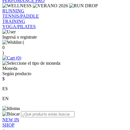
PERFOMANCE PRO
RUNNING
TENNIS/PADDLE
TRAINING
YOGA/PILATES
Ingresá o registrate
(
0
)
(
0
)
Moneda
Según producto
$
ES
EN
NEW IN
SHOP