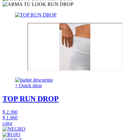
+ Quick shop
TOP RUN DROP
$ 2.390
$ 1.960
color