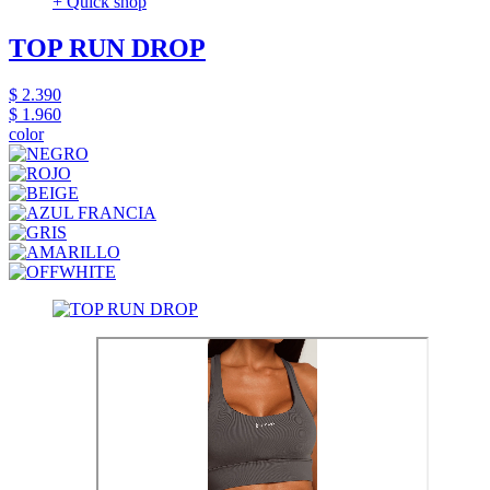
+ Quick shop
TOP RUN DROP
$ 2.390
$ 1.960
color