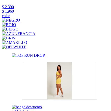
$ 2.390
$ 1.960
color