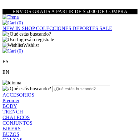
ENVIOS GRATIS A PARTIR DE $5.000 DE COMPRA
(
0
)
NEW IN
SHOP
COLECCIONES
DEPORTES
SALE
Ingresá o registrate
Wishlist
(
0
)
ES
EN
ACCESORIOS
Preorder
BODY
TRENCH
CHALECOS
CONJUNTOS
BIKERS
BUZOS
CALZAS