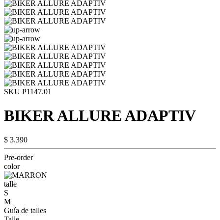
SKU P1147.01
BIKER ALLURE ADAPTIV
$ 3.390
Pre-order
color
talle
S
M
Guía de talles
Talle