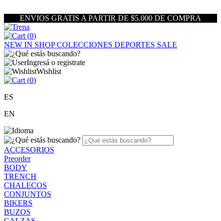
ENVIOS GRATIS A PARTIR DE $5.000 DE COMPRA
(
0
)
NEW IN
SHOP
COLECCIONES
DEPORTES
SALE
Ingresá o registrate
Wishlist
(
0
)
ES
EN
ACCESORIOS
Preorder
BODY
TRENCH
CHALECOS
CONJUNTOS
BIKERS
BUZOS
CALZAS