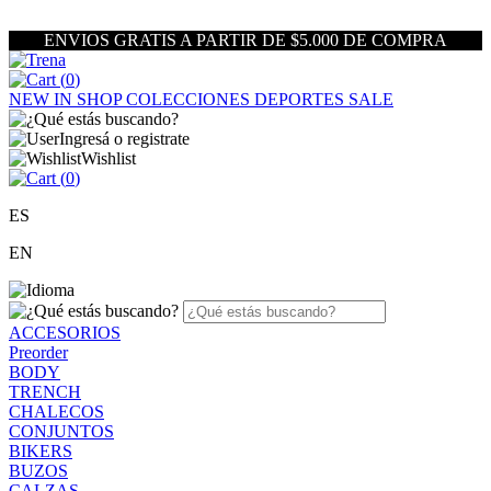
ENVIOS GRATIS A PARTIR DE $5.000 DE COMPRA
(
0
)
NEW IN
SHOP
COLECCIONES
DEPORTES
SALE
Ingresá o registrate
Wishlist
(
0
)
ES
EN
ACCESORIOS
Preorder
BODY
TRENCH
CHALECOS
CONJUNTOS
BIKERS
BUZOS
CALZAS