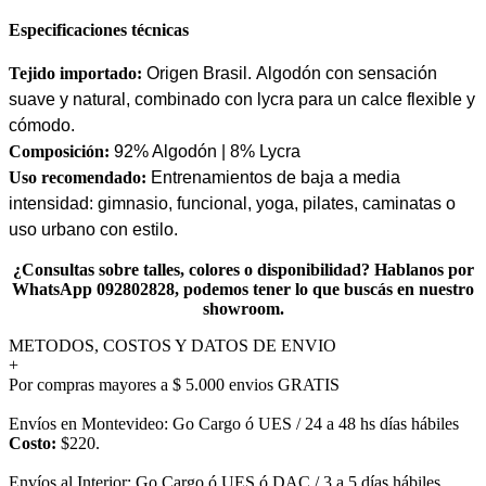
Especificaciones técnicas
Tejido importado:
Origen Brasil.
Algodón con sensación
suave y natural, combinado con lycra para un calce flexible y
cómodo.
Composición:
92% Algodón | 8% Lycra
Uso recomendado:
Entrenamientos de baja a media
intensidad: gimnasio, funcional, yoga, pilates, caminatas o
uso urbano con estilo.
¿Consultas sobre talles, colores o disponibilidad? Hablanos por
WhatsApp 092802828, podemos tener lo que buscás en nuestro
showroom.
METODOS, COSTOS Y DATOS DE ENVIO
+
Por compras mayores a $ 5.000 envios GRATIS
Envíos en Montevideo: Go Cargo ó UES / 24 a 48 hs días hábiles
Costo:
$220.
Envíos al Interior: Go Cargo ó UES ó DAC / 3 a 5 días hábiles