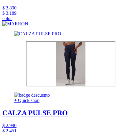
$ 3.890
$ 3.189
color
+ Quick shop
CALZA PULSE PRO
$ 2.990
$ 2.451