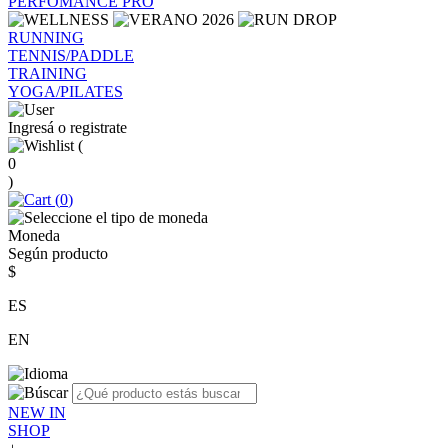
PERFOMANCE PRO
RUNNING
TENNIS/PADDLE
TRAINING
YOGA/PILATES
Ingresá o registrate
(
0
)
(
0
)
Moneda
Según producto
$
ES
EN
NEW IN
SHOP