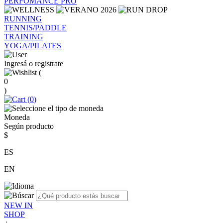
PERFOMANCE PRO
RUNNING
TENNIS/PADDLE
TRAINING
YOGA/PILATES
Ingresá o registrate
(
0
)
(
0
)
Moneda
Según producto
$
ES
EN
NEW IN
SHOP