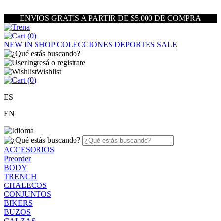
ENVIOS GRATIS A PARTIR DE $5.000 DE COMPRA
(
0
)
NEW IN
SHOP
COLECCIONES
DEPORTES
SALE
Ingresá o registrate
Wishlist
(
0
)
ES
EN
ACCESORIOS
Preorder
BODY
TRENCH
CHALECOS
CONJUNTOS
BIKERS
BUZOS
CALZAS