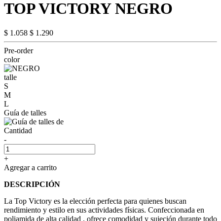
TOP VICTORY NEGRO
$ 1.058
$ 1.290
Pre-order
color
talle
S
M
L
Guía de talles
Cantidad
-
+
Agregar a carrito
DESCRIPCIÓN
La Top Victory es la elección perfecta para quienes buscan
rendimiento y estilo en sus actividades físicas. Confeccionada en
poliamida de alta calidad , ofrece comodidad y sujeción durante todo