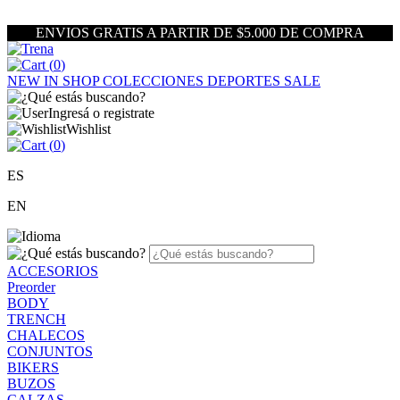
ENVIOS GRATIS A PARTIR DE $5.000 DE COMPRA
(
0
)
NEW IN
SHOP
COLECCIONES
DEPORTES
SALE
Ingresá o registrate
Wishlist
(
0
)
ES
EN
ACCESORIOS
Preorder
BODY
TRENCH
CHALECOS
CONJUNTOS
BIKERS
BUZOS
CALZAS