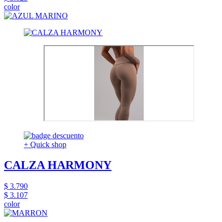
color
+ Quick shop
CALZA HARMONY
$ 3.790
$ 3.107
color