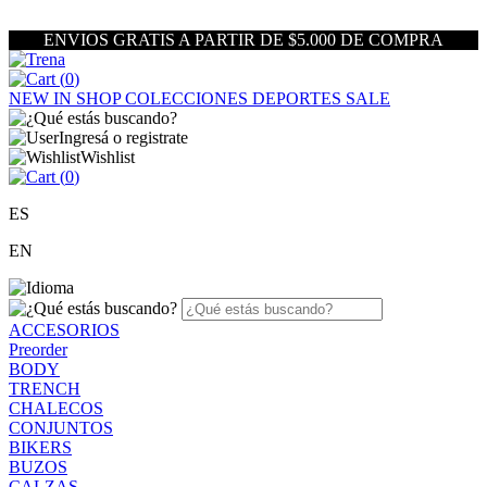
ENVIOS GRATIS A PARTIR DE $5.000 DE COMPRA
(
0
)
NEW IN
SHOP
COLECCIONES
DEPORTES
SALE
Ingresá o registrate
Wishlist
(
0
)
ES
EN
ACCESORIOS
Preorder
BODY
TRENCH
CHALECOS
CONJUNTOS
BIKERS
BUZOS
CALZAS