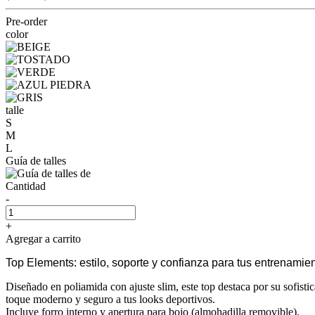
Pre-order
color
talle
S
M
L
Guía de talles
Cantidad
-
+
Agregar a carrito
Top Elements: estilo, soporte y confianza para tus entrenamien
Diseñado en poliamida con ajuste slim, este top destaca por su sofisti
toque moderno y seguro a tus looks deportivos.
Incluye forro interno y apertura para bojo (almohadilla removible).