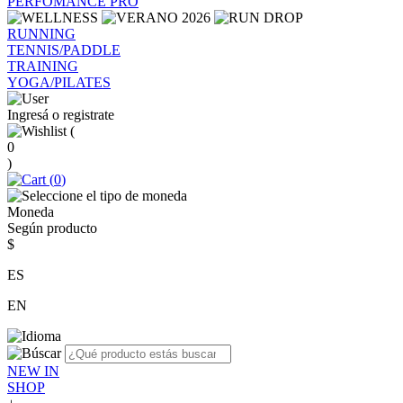
PERFOMANCE PRO
RUNNING
TENNIS/PADDLE
TRAINING
YOGA/PILATES
Ingresá o registrate
(
0
)
(
0
)
Moneda
Según producto
$
ES
EN
NEW IN
SHOP