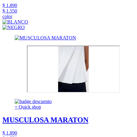
$ 1.890
$ 1.550
color
+ Quick shop
MUSCULOSA MARATON
$ 1.890