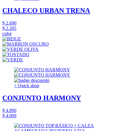
CHALECO URBAN TRENA
$ 2.690
$ 2.205
color
+ Quick shop
CONJUNTO HARMONY
$ 4.890
$ 4.009