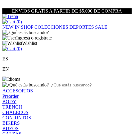
ENVIOS GRATIS A PARTIR DE $5.000 DE COMPRA
(
0
)
NEW IN
SHOP
COLECCIONES
DEPORTES
SALE
Ingresá o registrate
Wishlist
(
0
)
ES
EN
ACCESORIOS
Preorder
BODY
TRENCH
CHALECOS
CONJUNTOS
BIKERS
BUZOS
CALZAS