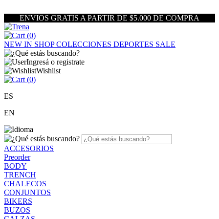
ENVIOS GRATIS A PARTIR DE $5.000 DE COMPRA
(
0
)
NEW IN
SHOP
COLECCIONES
DEPORTES
SALE
Ingresá o registrate
Wishlist
(
0
)
ES
EN
ACCESORIOS
Preorder
BODY
TRENCH
CHALECOS
CONJUNTOS
BIKERS
BUZOS
CALZAS