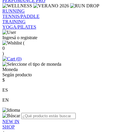
PERFOMANCE PRO
RUNNING
TENNIS/PADDLE
TRAINING
YOGA/PILATES
Ingresá o registrate
(
0
)
(
0
)
Moneda
Según producto
$
ES
EN
NEW IN
SHOP