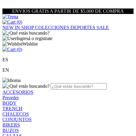
ENVIOS GRATIS A PARTIR DE $5.000 DE COMPRA
(
0
)
NEW IN
SHOP
COLECCIONES
DEPORTES
SALE
Ingresá o registrate
Wishlist
(
0
)
ES
EN
ACCESORIOS
Preorder
BODY
TRENCH
CHALECOS
CONJUNTOS
BIKERS
BUZOS
CALZAS