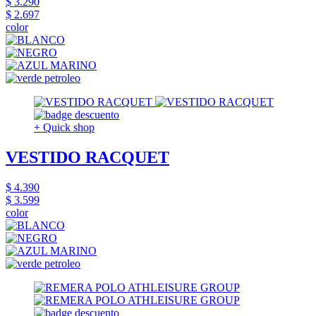
$ 3.290
$ 2.697
color
+ Quick shop
VESTIDO RACQUET
$ 4.390
$ 3.599
color