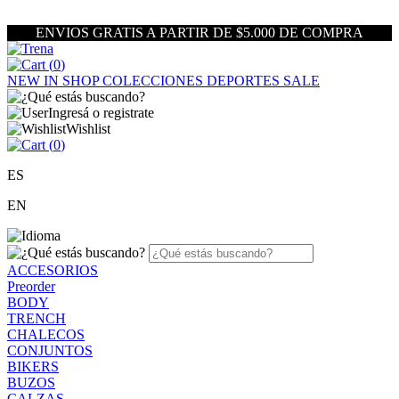
ENVIOS GRATIS A PARTIR DE $5.000 DE COMPRA
(
0
)
NEW IN
SHOP
COLECCIONES
DEPORTES
SALE
Ingresá o registrate
Wishlist
(
0
)
ES
EN
ACCESORIOS
Preorder
BODY
TRENCH
CHALECOS
CONJUNTOS
BIKERS
BUZOS
CALZAS