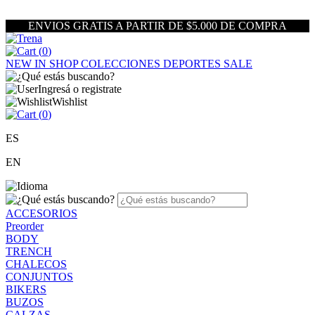
ENVIOS GRATIS A PARTIR DE $5.000 DE COMPRA
(
0
)
NEW IN
SHOP
COLECCIONES
DEPORTES
SALE
Ingresá o registrate
Wishlist
(
0
)
ES
EN
ACCESORIOS
Preorder
BODY
TRENCH
CHALECOS
CONJUNTOS
BIKERS
BUZOS
CALZAS