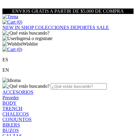
ENVIOS GRATIS A PARTIR DE $5.000 DE COMPRA
(
0
)
NEW IN
SHOP
COLECCIONES
DEPORTES
SALE
Ingresá o registrate
Wishlist
(
0
)
ES
EN
ACCESORIOS
Preorder
BODY
TRENCH
CHALECOS
CONJUNTOS
BIKERS
BUZOS
CALZAS