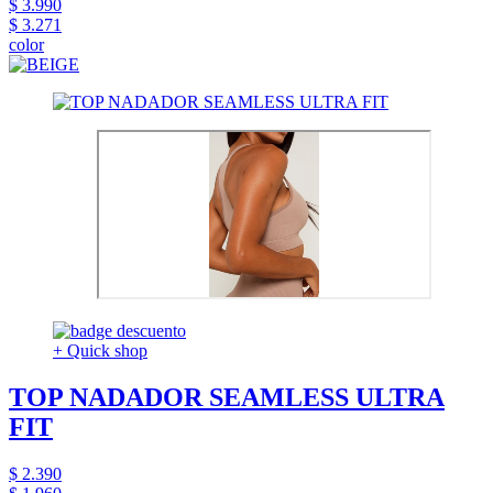
$ 3.990
$ 3.271
color
+ Quick shop
TOP NADADOR SEAMLESS ULTRA
FIT
$ 2.390