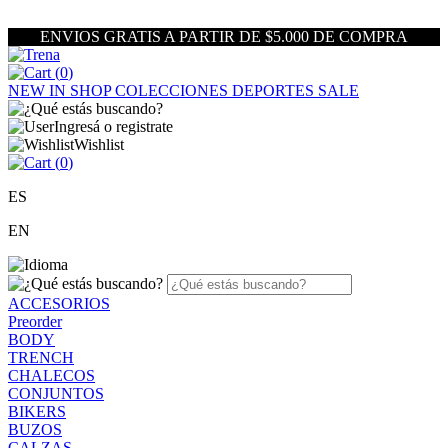
ENVIOS GRATIS A PARTIR DE $5.000 DE COMPRA
(
0
)
NEW IN
SHOP
COLECCIONES
DEPORTES
SALE
Ingresá o registrate
Wishlist
(
0
)
ES
EN
ACCESORIOS
Preorder
BODY
TRENCH
CHALECOS
CONJUNTOS
BIKERS
BUZOS
CALZAS