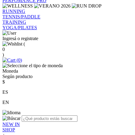
PERFOMANCE PRO
RUNNING
TENNIS/PADDLE
TRAINING
YOGA/PILATES
Ingresá o registrate
(
0
)
(
0
)
Moneda
Según producto
$
ES
EN
NEW IN
SHOP