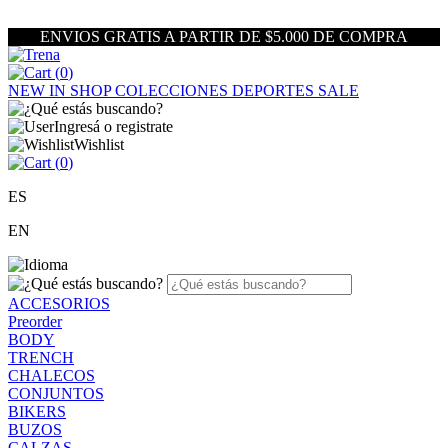
ENVIOS GRATIS A PARTIR DE $5.000 DE COMPRA
(
0
)
NEW IN
SHOP
COLECCIONES
DEPORTES
SALE
Ingresá o registrate
Wishlist
(
0
)
ES
EN
ACCESORIOS
Preorder
BODY
TRENCH
CHALECOS
CONJUNTOS
BIKERS
BUZOS
CALZAS